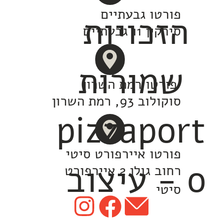
פורטו גבעתיים
הזכויות
סירקין 11 גבעתיים
שמורות
פורטו רמת השרון
סוקולוב 93, רמת השרון​
pizzaport
פורטו איירפורט סיטי
o -
עיצוב
רחוב גולן 2 איירפורט
סיטי